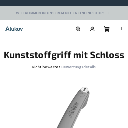
Zum
WILLKOMMEN IN UNSEREM NEUEN ONLINESHOP!
Inhalt
springen
Warenko
Suchen
Login
Kunststoffgriff mit Schloss
Die
Nicht bewertet
Bewertungsdetails
durchschnittliche
Produktbewertung
ist
0,0
von
5
Sternen.