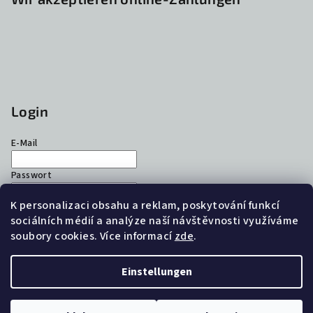
Login
E-Mail
Passwort
K personalizaci obsahu a reklam, poskytování funkcí
Anmelden
sociálních médií a analýze naší návštěvnosti využíváme
soubory cookies. Více informací
zde
.
Neues Konto registrieren
Passwort vergessen
Einstellungen
Copyright 2026
Alukov eshop
. Alle Rechte vorbehalten.
Cookie-Einstellungen ändern