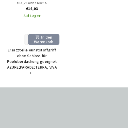
€13,25 ohne MwSt.
€16,03
Auf Lager
In den
+
−
Warenkorb
Ersatzteile Kunststoffgriff
ohne Schloss für
Poolüberdachung geeignet
AZURE;PARADE;TERRA, VIVA
+...
F
u
ß
z
e