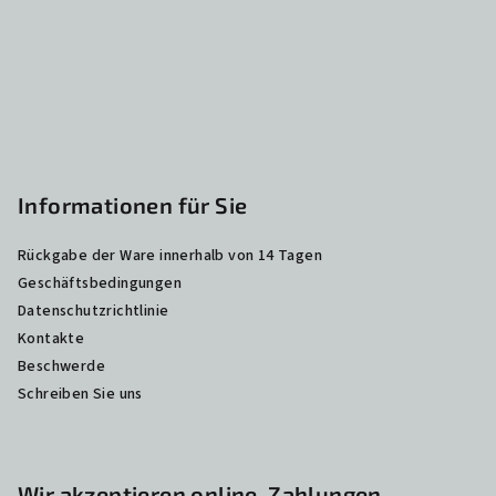
i
l
e
Informationen für Sie
Rückgabe der Ware innerhalb von 14 Tagen
Geschäftsbedingungen
Datenschutzrichtlinie
Kontakte
Beschwerde
Schreiben Sie uns
Wir akzeptieren online-Zahlungen