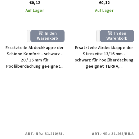
€0,12
€0,12
Auf Lager
Auf Lager
In den
In den
+
−
+
−
Warenkorb
Warenkorb
Ersatzteile Abdeckkappe der
Ersatzteile Abdeckkappe der
Schiene Komfort - schwarz -
Stirnseite 13/16 mm -
20 / 15 mm für
schwarz für Poolüberdachung
Poolüberdachung geeignet...
geeignet TERRA,...
ART.-NR.:
31.270/BIL
ART.-NR.:
31.268/BILA