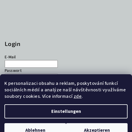
Login
E-Mail
Passwort
K personalizaci obsahu a reklam, poskytování funkcí
Anmelden
sociálních médií a analýze naší návštěvnosti využíváme
soubory cookies. Více informací
zde
.
Neues Konto registrieren
Passwort vergessen
Einstellungen
Copyright 2026
Alukov eshop
. Alle Rechte vorbehalten.
Cookie-Einstellungen ändern
Ablehnen
Akzeptieren