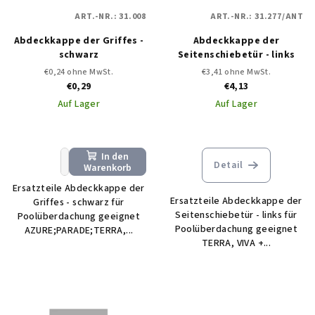
d
r
ART.-NR.:
31.008
ART.-NR.:
31.277/ANT
e
u
Abdeckkappe der Griffes -
Abdeckkappe der
r
n
schwarz
Seitenschiebetür - links
P
g
€0,24 ohne MwSt.
€3,41 ohne MwSt.
r
€0,29
€4,13
o
Auf Lager
Auf Lager
d
u
In den
+
−
k
Detail
Warenkorb
t
Ersatzteile Abdeckkappe der
e
Ersatzteile Abdeckkappe der
Griffes - schwarz für
Seitenschiebetür - links für
Poolüberdachung geeignet
Poolüberdachung geeignet
AZURE;PARADE;TERRA,...
TERRA, VIVA +...