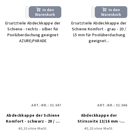
In den
In den
+
−
+
−
Warenkorb
Warenkorb
Ersatzteile Abdeckkappe der
Ersatzteile Abdeckkappe der
Schiene - rechts - silber für
Schiene Komfort - grau - 20 /
Poolüberdachung geeignet
15 mm für Poolüberdachung
AZURE;PARADE
geeignet...
ART.-NR.:
31.547
ART.-NR.:
31.566
Abdeckkappe der Schiene
Abdeckkappe der
Komfort - schwarz - 20 / 15
Stirnseite 13/16 mm -
mm
schwarz
€0,10 ohne MwSt.
€0,10 ohne MwSt.