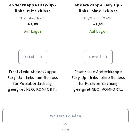
Abdeckkappe Easy-Up -
Abdeckkappe Easy-Up -
links -mit Schloss
links -ohne Schloss
€3,21 ohne MwSt.
€3,21 ohne MwSt.
€3,89
€3,89
Auf Lager
Auf Lager
Detail
Detail
Ersatzteile Abdeckkappe
Ersatzteile Abdeckkappe
Easy-Up - links -mit Schloss
Easy-Up - links -ohne Schloss
für Poolüberdachung
für Poolüberdachung
geeignet NEO, KOMFORT...
geeignet NEO, KOMFORT...
Weitere 12 laden
P
1
9