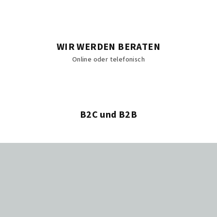
s
t
e
WIR WERDEN BERATEN
Online oder telefonisch
B2C und B2B
F
u
ß
z
e
i