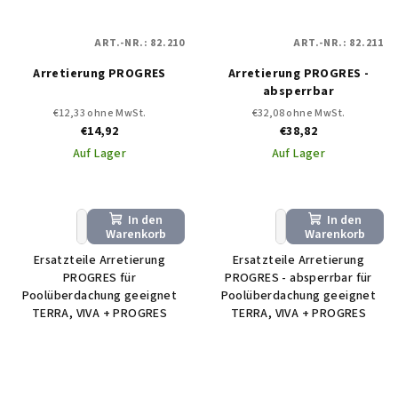
ART.-NR.:
82.210
ART.-NR.:
82.211
Arretierung PROGRES
Arretierung PROGRES -
absperrbar
€12,33 ohne MwSt.
€32,08 ohne MwSt.
€14,92
€38,82
Auf Lager
Auf Lager
In den
In den
+
−
+
−
Warenkorb
Warenkorb
Ersatzteile Arretierung
Ersatzteile Arretierung
PROGRES für
PROGRES - absperrbar für
Poolüberdachung geeignet
Poolüberdachung geeignet
TERRA, VIVA + PROGRES
TERRA, VIVA + PROGRES