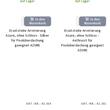
Auf Lager
Auf Lager
In den
In den
+
−
+
−
Warenkorb
Warenkorb
Ersatzteile Arretierung
Ersatzteile Arretierung
Azure, ohne Schloss - Silber
Azure, ohne Schloss –
für Poolüberdachung
Anthrazit für
geeignet AZURE
Poolüberdachung geeignet
AZURE
ART.-NR.:
92.019
ART.-NR.:
82.202