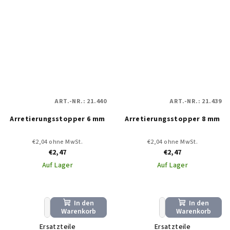
ART.-NR.:
21.440
ART.-NR.:
21.439
Arretierungsstopper 6 mm
Arretierungsstopper 8 mm
€2,04 ohne MwSt.
€2,04 ohne MwSt.
€2,47
€2,47
Auf Lager
Auf Lager
In den
In den
+
−
+
−
Warenkorb
Warenkorb
Ersatzteile
Ersatzteile