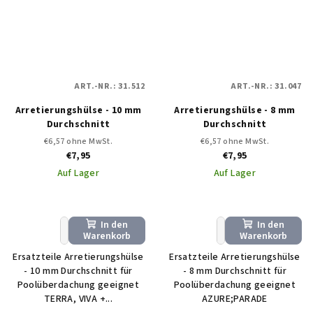
ART.-NR.:
31.512
ART.-NR.:
31.047
Arretierungshülse - 10 mm
Arretierungshülse - 8 mm
Durchschnitt
Durchschnitt
€6,57 ohne MwSt.
€6,57 ohne MwSt.
€7,95
€7,95
Auf Lager
Auf Lager
In den
In den
+
−
+
−
Warenkorb
Warenkorb
Ersatzteile Arretierungshülse
Ersatzteile Arretierungshülse
- 10 mm Durchschnitt für
- 8 mm Durchschnitt für
Poolüberdachung geeignet
Poolüberdachung geeignet
TERRA, VIVA +...
AZURE;PARADE