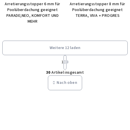
Arretierungsstopper 6 mm für
Arretierungsstopper 8 mm für
Poolüberdachung geeignet
Poolüberdachung geeignet
PARADE;NEO, KOMFORT UND
TERRA, VIVA + PROGRES
MEHR
Weitere 12 laden
P
1
3
a
S
g
30
Artikel insgesamt
i
t
n
e
Nach oben
i
u
e
e
r
r
u
n
e
g
l
e
m