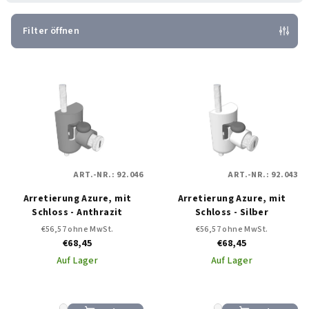
k
t
Filter öffnen
s
L
o
i
r
s
t
t
i
e
e
d
r
ART.-NR.:
92.046
ART.-NR.:
92.043
e
u
Arretierung Azure, mit
Arretierung Azure, mit
r
n
Schloss - Anthrazit
Schloss - Silber
P
g
€56,57 ohne MwSt.
€56,57 ohne MwSt.
r
€68,45
€68,45
o
Auf Lager
Auf Lager
d
u