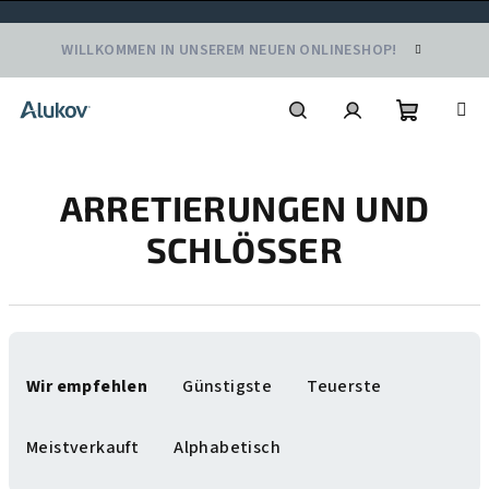
Zum
WILLKOMMEN IN UNSEREM NEUEN ONLINESHOP!
Inhalt
springen
Warenko
Suchen
Login
ARRETIERUNGEN UND
SCHLÖSSER
P
r
Wir empfehlen
Günstigste
Teuerste
o
d
Meistverkauft
Alphabetisch
u