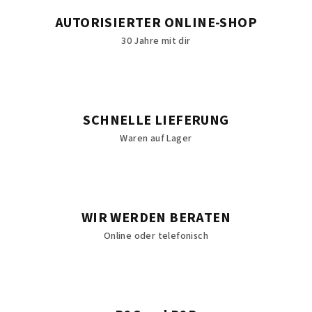
e
AUTORISIERTER ONLINE-SHOP
n
30 Jahre mit dir
t
e
d
e
r
SCHNELLE LIEFERUNG
L
Waren auf Lager
i
s
t
e
WIR WERDEN BERATEN
Online oder telefonisch