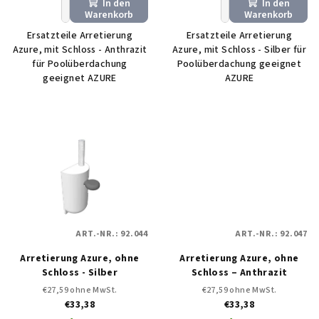
In den
In den
+
−
+
−
k
Warenkorb
Warenkorb
t
Ersatzteile Arretierung
Ersatzteile Arretierung
e
Azure, mit Schloss - Anthrazit
Azure, mit Schloss - Silber für
für Poolüberdachung
Poolüberdachung geeignet
geeignet AZURE
AZURE
ART.-NR.:
92.044
ART.-NR.:
92.047
Arretierung Azure, ohne
Arretierung Azure, ohne
Schloss - Silber
Schloss – Anthrazit
€27,59 ohne MwSt.
€27,59 ohne MwSt.
€33,38
€33,38