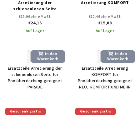
Arretierung der
Arretierung KOMFORT
schienenlosen Seite
€19,96 ohne MwSt.
€12,46 ohne MwSt.
€24,15
€15,08
Auf Lager
Auf Lager
In den
In den
+
−
+
−
Warenkorb
Warenkorb
Ersatzteile Arretierung der
Ersatzteile Arretierung
schienenlosen Seite für
KOMFORT für
Poolüberdachung geeignet
Poolüberdachung geeignet
PARADE
NEO, KOMFORT UND MEHR
Geschenk gratis
Geschenk gratis