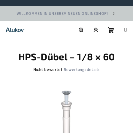
Zum
WILLKOMMEN IN UNSEREM NEUEN ONLINESHOP!
Inhalt
springen
Warenko
Suchen
Login
HPS-Dübel – 1/8 x 60
Die
Nicht bewertet
Bewertungsdetails
durchschnittliche
Produktbewertung
ist
0,0
von
5
Sternen.