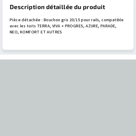
Description détaillée du produit
Pièce détachée : Bouchon gris 20/15 pour rails, compatible
avec les toits TERRA, VIVA + PROGRES, AZURE, PARADE,
NEO, KOMFORT ET AUTRES
P
i
e
d
d
e
p
a
g