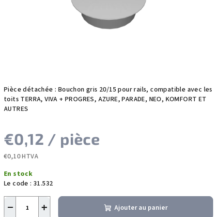
étoiles.
Pièce détachée : Bouchon gris 20/15 pour rails, compatible avec les
toits TERRA, VIVA + PROGRES, AZURE, PARADE, NEO, KOMFORT ET
AUTRES
€0,12
/ pièce
€0,10 HTVA
Prix
En stock
de
Le code :
31.532
la
mesure:
−
+
Ajouter au panier