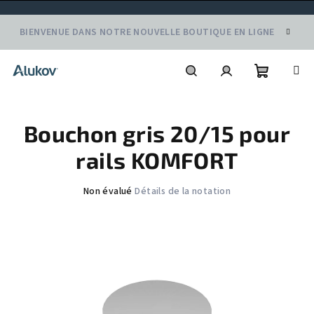
Aller
BIENVENUE DANS NOTRE NOUVELLE BOUTIQUE EN LIGNE
au
contenu
Panier
Recherche
Connexion
Bouchon gris 20/15 pour
d'achat
rails KOMFORT
L'évaluation
Non évalué
Détails de la notation
moyenne
du
produit
est
de
0,0
sur
5