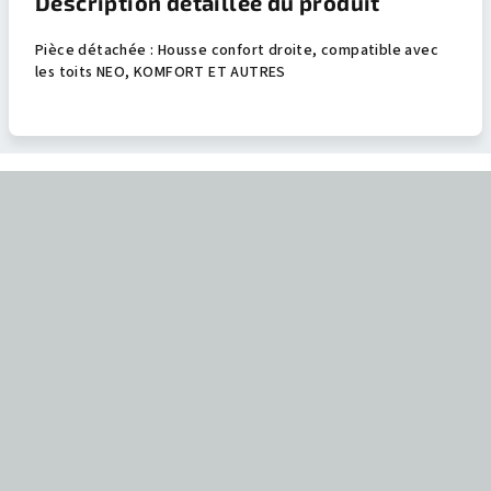
Description détaillée du produit
Pièce détachée : Housse confort droite, compatible avec
les toits NEO, KOMFORT ET AUTRES
P
i
e
d
d
e
p
a
g
e