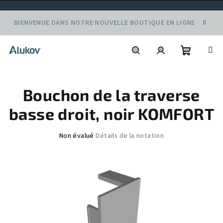
Aller
BIENVENUE DANS NOTRE NOUVELLE BOUTIQUE EN LIGNE
au
contenu
Panier
Recherche
Connexion
Bouchon de la traverse
d'achat
basse droit, noir KOMFORT
L'évaluation
Non évalué
Détails de la notation
moyenne
du
produit
est
de
0,0
sur
5