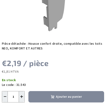
étoiles.
Pièce détachée : Housse confort droite, compatible avec les toits
NEO, KOMFORT ET AUTRES
€2,19
/ pièce
€1,81 HTVA
Prix
En stock
de
Le code :
31.543
la
mesure:
−
+
Ajouter au panier