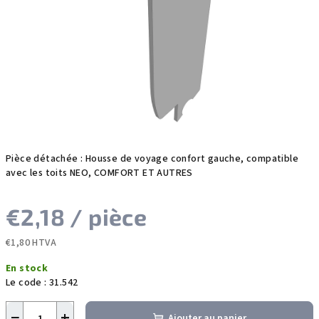
sur
5
étoiles.
Pièce détachée : Housse de voyage confort gauche, compatible
avec les toits NEO, COMFORT ET AUTRES
€2,18
/ pièce
€1,80 HTVA
Prix
En stock
de
Le code :
31.542
la
mesure:
−
+
Ajouter au panier