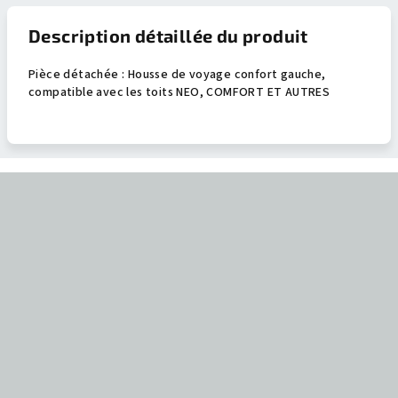
Description détaillée du produit
Pièce détachée : Housse de voyage confort gauche,
compatible avec les toits NEO, COMFORT ET AUTRES
P
i
e
d
d
e
p
a
g