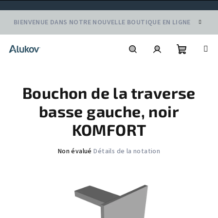
Aller
BIENVENUE DANS NOTRE NOUVELLE BOUTIQUE EN LIGNE
au
contenu
Panier
Recherche
Connexion
Bouchon de la traverse
d'achat
basse gauche, noir
KOMFORT
L'évaluation
Non évalué
Détails de la notation
moyenne
du
produit
est
de
0,0