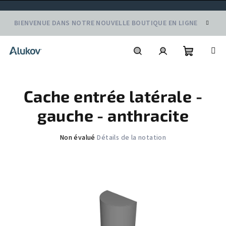
Aller
BIENVENUE DANS NOTRE NOUVELLE BOUTIQUE EN LIGNE
au
contenu
Panier
Recherche
Connexion
Cache entrée latérale -
d'achat
gauche - anthracite
L'évaluation
Non évalué
Détails de la notation
moyenne
du
produit
est
de
0,0
sur
5