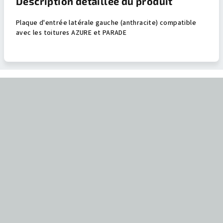
Description détaillée du produit
Plaque d'entrée latérale gauche (anthracite) compatible
avec les toitures AZURE et PARADE
P
i
e
d
d
e
p
a
g
e