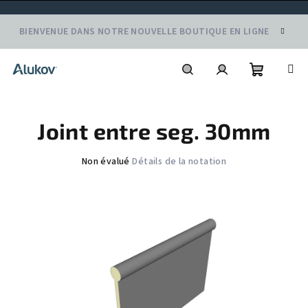
Aller
BIENVENUE DANS NOTRE NOUVELLE BOUTIQUE EN LIGNE
au
contenu
Panier
Recherche
Connexion
Joint entre seg. 30mm
d'achat
L'évaluation
Non évalué
Détails de la notation
moyenne
du
produit
est
de
0,0
sur
5
étoiles.