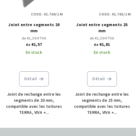
CODE:
41.764/1 M
CODE:
41.765/1 M
Joint entre segments 20
Joint entre segments 25
mm
mm
de €1,30 HTVA
de €1,50 HTVA
€1,57
€1,81
de
de
En stock
En stock
Détail
Détail
Joint de rechange entre les
Joint de rechange entre les
segments de 20 mm,
segments de 25 mm,
compatible avec les toitures
compatible avec les toitures
TERRA, VIVA +...
TERRA, VIVA +...
P