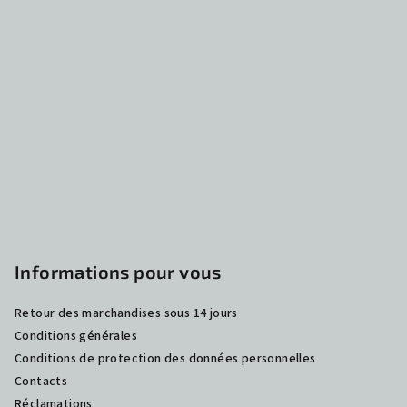
i
e
d
d
e
p
a
g
e
Informations pour vous
Retour des marchandises sous 14 jours
Conditions générales
Conditions de protection des données personnelles
Contacts
Réclamations