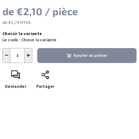
de
€2,10
/ pièce
de
€1,74
HTVA
Prix
Choisir la variante
de
Le code :
Choisir la variante
la
mesure:
−
+
Ajouter au panier
Demander
Partager