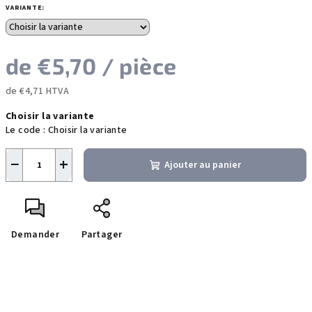
VARIANTE:
de
€5,70
/ pièce
de
€4,71
HTVA
Prix
Choisir la variante
de
Le code :
Choisir la variante
la
mesure:
−
+
Ajouter au panier
Demander
Partager