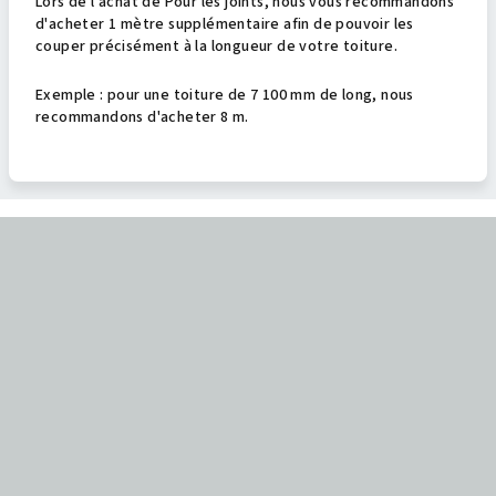
Lors de l'achat de Pour les joints, nous vous recommandons
d'acheter 1 mètre supplémentaire afin de pouvoir les
couper précisément à la longueur de votre toiture.
Exemple : pour une toiture de 7 100 mm de long, nous
recommandons d'acheter 8 m.
P
i
e
d
d
e
p
a
g