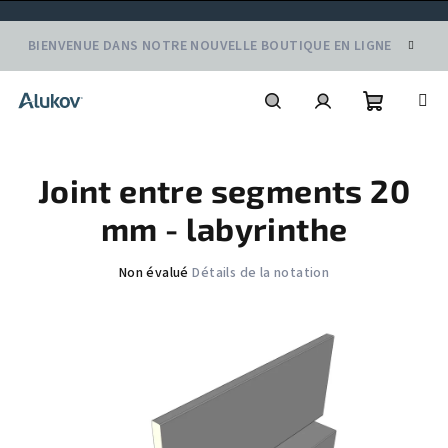
Aller
BIENVENUE DANS NOTRE NOUVELLE BOUTIQUE EN LIGNE
au
contenu
Panier
Recherche
Connexion
Joint entre segments 20
d'achat
mm - labyrinthe
L'évaluation
Non évalué
Détails de la notation
moyenne
du
produit
est
de
0,0
sur
5