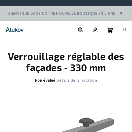
Aller
BIENVENUE DANS NOTRE NOUVELLE BOUTIQUE EN LIGNE
au
contenu
Panier
Recherche
Connexion
Verrouillage réglable des
d'achat
façades - 330 mm
L'évaluation
Non évalué
Détails de la notation
moyenne
du
produit
est
de
0,0
sur
5