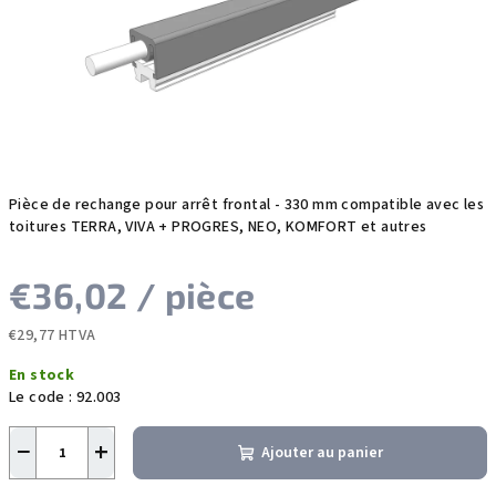
étoiles.
Pièce de rechange pour arrêt frontal - 330 mm compatible avec les
toitures TERRA, VIVA + PROGRES, NEO, KOMFORT et autres
€36,02
/ pièce
€29,77 HTVA
Prix
En stock
de
Le code :
92.003
la
mesure:
−
+
Ajouter au panier