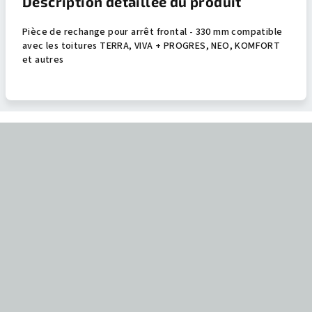
Description détaillée du produit
Pièce de rechange pour arrêt frontal - 330 mm compatible
avec les toitures TERRA, VIVA + PROGRES, NEO, KOMFORT
et autres
P
i
e
d
d
e
p
a
g
e