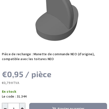
sur
5
étoiles.
Pièce de rechange : Manette de commande NEO (d'origine),
compatible avec les toitures NEO
€0,95
/ pièce
€0,79 HTVA
Prix
En stock
de
Le code :
31.344
la
mesure:
−
+
Ajouter au panier