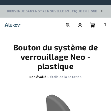
Aller
BIENVENUE DANS NOTRE NOUVELLE BOUTIQUE EN LIGNE
au
contenu
Panier
Recherche
Connexion
Bouton du système de
d'achat
verrouillage Neo -
plastique
L'évaluation
Non évalué
Détails de la notation
moyenne
du
produit
est
de
0,0