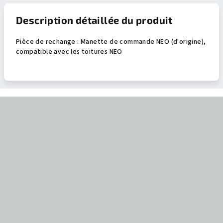
Description détaillée du produit
Pièce de rechange : Manette de commande NEO (d'origine),
compatible avec les toitures NEO
P
i
e
d
d
e
p
a
g