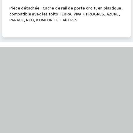
Pièce détachée : Cache de rail de porte droit, en plastique,
compatible avec les toits TERRA, VIVA + PROGRES, AZURE,
PARADE, NEO, KOMFORT ET AUTRES
P
i
e
d
d
e
p
a
g
e