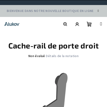
Aller
BIENVENUE DANS NOTRE NOUVELLE BOUTIQUE EN LIGNE
au
contenu
Panier
Recherche
Connexion
Cache-rail de porte droit
d'achat
L'évaluation
Non évalué
Détails de la notation
moyenne
du
produit
est
de
0,0
sur
5
étoiles.