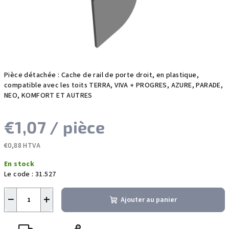
Pièce détachée : Cache de rail de porte droit, en plastique,
compatible avec les toits TERRA, VIVA + PROGRES, AZURE, PARADE,
NEO, KOMFORT ET AUTRES
€1,07
/ pièce
€0,88 HTVA
Prix
En stock
de
Le code :
31.527
la
mesure:
−
+
Ajouter au panier