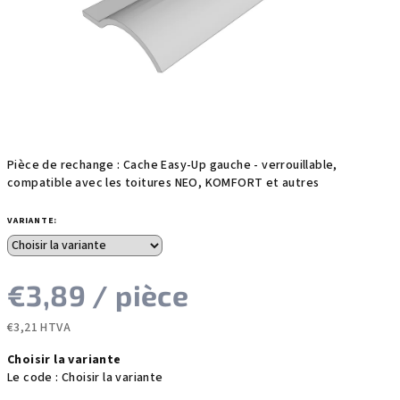
étoiles.
Pièce de rechange : Cache Easy-Up gauche - verrouillable,
compatible avec les toitures NEO, KOMFORT et autres
VARIANTE:
€3,89
/ pièce
€3,21 HTVA
Prix
Choisir la variante
de
Le code :
Choisir la variante
la
mesure: