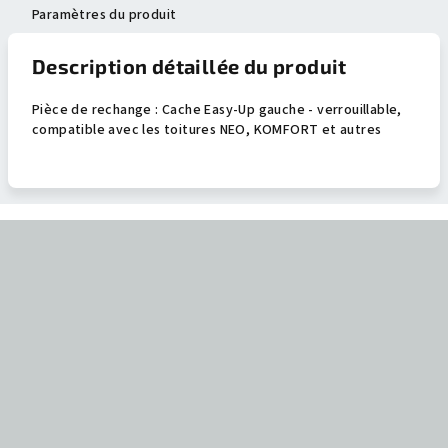
Paramètres du produit
Description détaillée du produit
Pièce de rechange : Cache Easy-Up gauche - verrouillable,
compatible avec les toitures NEO, KOMFORT et autres
P
i
e
d
d
e
p
a