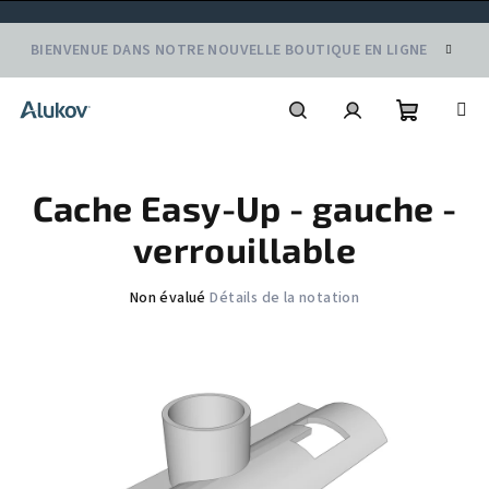
Aller
BIENVENUE DANS NOTRE NOUVELLE BOUTIQUE EN LIGNE
au
contenu
Panier
Recherche
Connexion
Cache Easy-Up - gauche -
d'achat
verrouillable
L'évaluation
Non évalué
Détails de la notation
moyenne
du
produit
est
de
0,0
sur
5