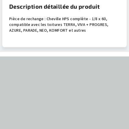
Description détaillée du produit
Pièce de rechange : Cheville HPS complète - 1/8 x 60,
compatible avec les toitures TERRA, VIVA + PROGRES,
AZURE, PARADE, NEO, KOMFORT et autres
P
i
e
d
d
e
p
a
g