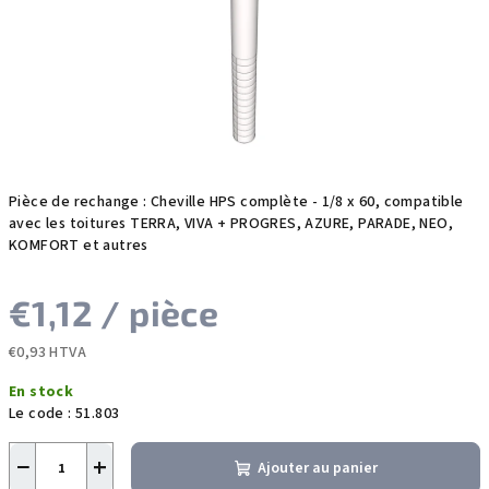
étoiles.
Pièce de rechange : Cheville HPS complète - 1/8 x 60, compatible
avec les toitures TERRA, VIVA + PROGRES, AZURE, PARADE, NEO,
KOMFORT et autres
€1,12
/ pièce
€0,93 HTVA
Prix
En stock
de
Le code :
51.803
la
mesure:
−
+
Ajouter au panier