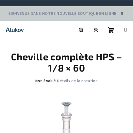
Aller
BIENVENUE DANS NOTRE NOUVELLE BOUTIQUE EN LIGNE
au
contenu
Panier
Recherche
Connexion
Cheville complète HPS –
d'achat
1/8 × 60
L'évaluation
Non évalué
Détails de la notation
moyenne
du
produit
est
de
0,0
sur
5