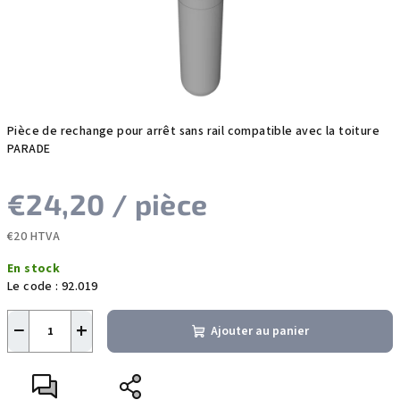
Pièce de rechange pour arrêt sans rail compatible avec la toiture
PARADE
€24,20
/ pièce
€20 HTVA
Prix
En stock
de
Le code :
92.019
la
mesure:
−
+
Ajouter au panier