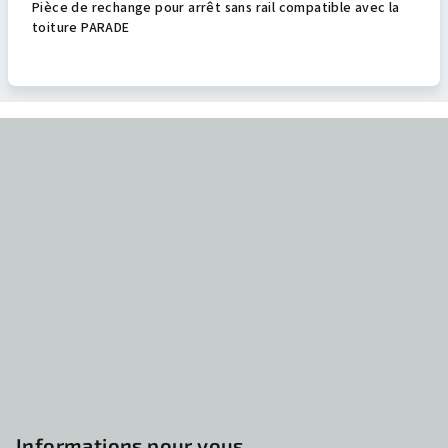
Pièce de rechange pour arrêt sans rail compatible avec la
toiture PARADE
P
i
e
d
d
e
p
a
g
e
Informations pour vous