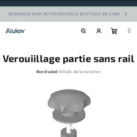
Aller
BIENVENUE DANS NOTRE NOUVELLE BOUTIQUE EN LIGNE
au
contenu
Panier
Recherche
Connexion
Verouiillage partie sans rail
d'achat
L'évaluation
Non évalué
Détails de la notation
moyenne
du
produit
est
de
0,0
sur
5
étoiles.