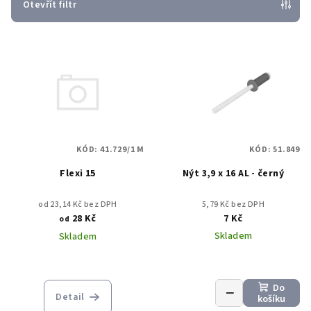
p
Otevřít filtr
r
V
o
ý
d
p
u
i
k
s
t
p
ů
KÓD:
41.729/1 M
KÓD:
51.849
r
Flexi 15
Nýt 3,9 x 16 AL - černý
o
d
od 23,14 Kč bez DPH
5,79 Kč bez DPH
u
28 Kč
7 Kč
od
k
Skladem
Skladem
t
ů
Do
+
−
Detail
košíku