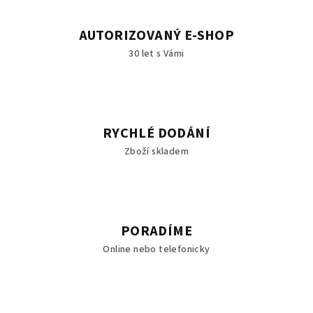
r
v
AUTORIZOVANÝ E-SHOP
k
30 let s Vámi
y
v
ý
p
i
RYCHLÉ DODÁNÍ
s
Zboží skladem
u
PORADÍME
Online nebo telefonicky