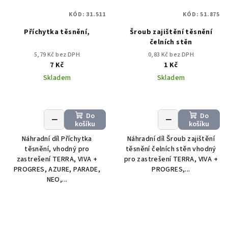
KÓD:
31.511
KÓD:
51.875
Příchytka těsnění,
Šroub zajištění těsnění
čelních stěn
5,79 Kč bez DPH
0,83 Kč bez DPH
7 Kč
1 Kč
Skladem
Skladem
Do
Do
+
−
+
−
košíku
košíku
Náhradní díl Příchytka
Náhradní díl Šroub zajištění
těsnění, vhodný pro
těsnění čelních stěn vhodný
zastrešení TERRA, VIVA +
pro zastrešení TERRA, VIVA +
PROGRES, AZURE, PARADE,
PROGRES,...
NEO,...