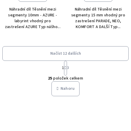
Náhradní díl Těsnění mezi
Náhradní díl Těsnění mezi
segmenty 10mm - AZURE -
segmenty 15 mm vhodný pro
labyrint vhodný pro
zastrešení PARADE, NEO,
zastrešení AZURE Typ nášho...
KOMFORT A DALŠÍ Typ...
Načíst 12 dalších
S
1
3
t
O
r
25
položek celkem
á
v
n
l
Nahoru
k
á
o
d
v
a
á
n
c
í
í
p