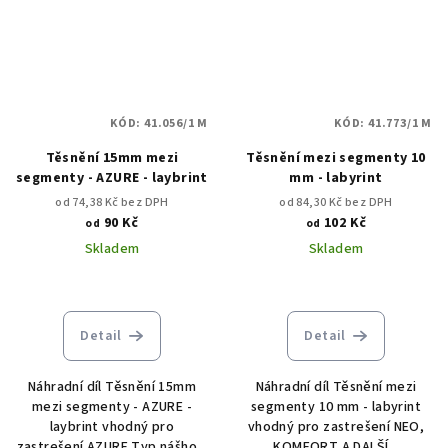
KÓD:
41.056/1 M
KÓD:
41.773/1 M
Těsnění 15mm mezi
Těsnění mezi segmenty 10
segmenty - AZURE - laybrint
mm - labyrint
od 74,38 Kč bez DPH
od 84,30 Kč bez DPH
90 Kč
102 Kč
od
od
Skladem
Skladem
Detail
Detail
Náhradní díl Těsnění 15mm
Náhradní díl Těsnění mezi
mezi segmenty - AZURE -
segmenty 10 mm - labyrint
laybrint vhodný pro
vhodný pro zastrešení NEO,
zastrešení AZURE Typ nášho...
KOMFORT A DALŠÍ...