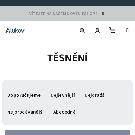
Přejít
VÍTEJTE NA NAŠEM NOVÉM ESHOPE
na
obsah
Nákupní
Hledat
Přihlášení
TĚSNĚNÍ
košík
Ř
a
Doporučujeme
Nejlevnější
Nejdražší
z
e
Nejprodávanější
Abecedně
n
í