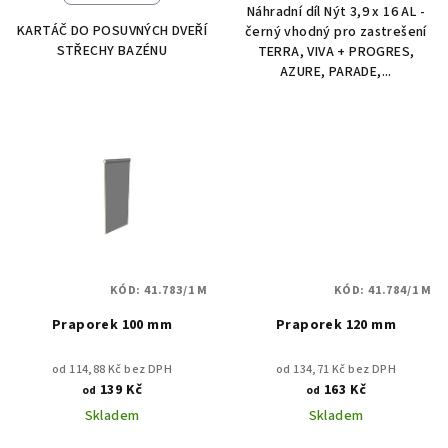
Náhradní díl Nýt 3,9 x 16 AL -
KARTÁČ DO POSUVNÝCH DVEŘÍ
černý vhodný pro zastrešení
STŘECHY BAZÉNU
TERRA, VIVA + PROGRES,
AZURE, PARADE,...
KÓD:
41.783/1 M
KÓD:
41.784/1 M
Praporek 100 mm
Praporek 120 mm
od 114,88 Kč bez DPH
od 134,71 Kč bez DPH
139 Kč
163 Kč
od
od
Skladem
Skladem