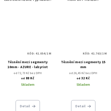
KÓD:
41.054/1 M
KÓD:
41.763/1 M
Těsnění mezi segmenty
Těsnění mezi segmenty 15
10mm - AZURE - labyrint
mm
od 72,73 Kč bez DPH
od 26,45 Kč bez DPH
88 Kč
32 Kč
od
od
Skladem
Skladem
Detail
Detail