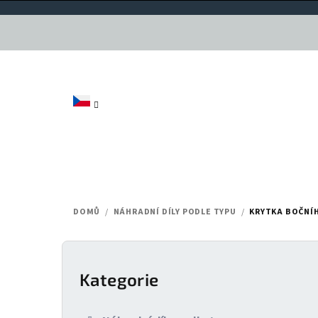
Přejít
na
obsah
DOMŮ
/
NÁHRADNÍ DÍLY PODLE TYPU
/
KRYTKA BOČNÍH
P
o
Kategorie
Přeskočit
kategorie
s