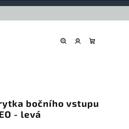
Hledat
Přihlášení
Nákupní
košík
rytka bočního vstupu
EO - levá