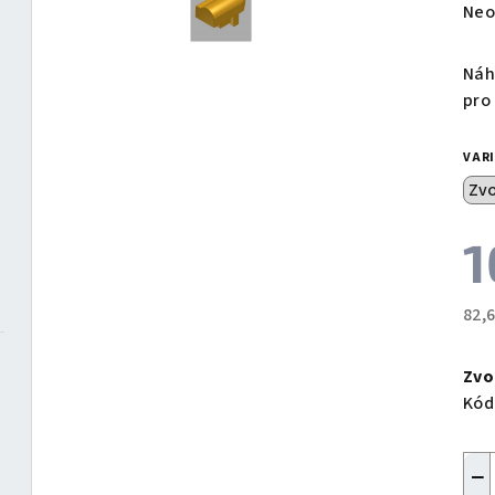
Prů
Neo
hod
pro
Náh
je
pro
0,0
z
VAR
5
hvě
1
82,
Měr
cen
Zvo
Kód
−