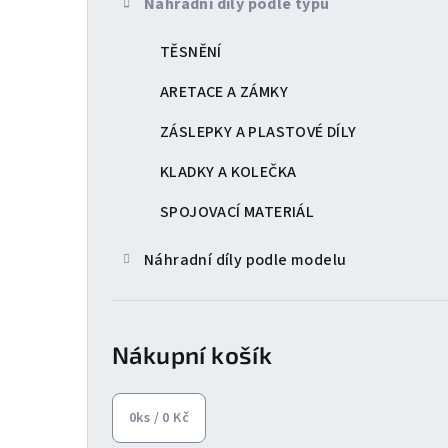
Náhradní díly podle typu
t
TĚSNĚNÍ
r
a
ARETACE A ZÁMKY
n
ZÁSLEPKY A PLASTOVÉ DÍLY
n
KLADKY A KOLEČKA
í
SPOJOVACÍ MATERIÁL
p
Náhradní díly podle modelu
a
n
Nákupní košík
e
l
0
ks /
0 Kč