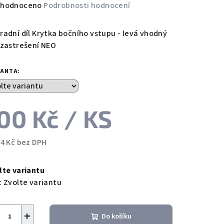
měrné
hodnoceno
Podrobnosti hodnocení
nocení
duktu
radní díl Krytka bočního vstupu - levá vhodný
 zastrešení NEO
IANTA:
zdiček.
00 Kč
/ KS
64 Kč bez DPH
ná
a:
lte variantu
:
Zvolte variantu
+
Do košíku